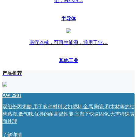
组，MEMS…
半导体
医疗器械，可再生能源，通用工业…
其他工业
产品推荐
AW 2901
双组份丙烯酸,用于多种材料比如塑料,金属,陶瓷,和木材等的结
构粘接,低气味,优异的耐高温性能,室温下快速固化,无需特殊表
面处理
了解详情